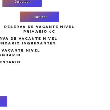
Descargar
Descargar
reserva de vacante nivel
primario jc
rva de vacante nivel
undario Ingresantes
 vacante nivel
undario
entario