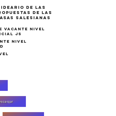
ideario de las
ropuestas de las
asas salesianas
e vacante nivel
icial js
nte nivel
jd
vel
escargar